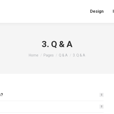
Design
3. Q & A
You are here:
Home
Pages
Q & A
3. Q & A
s?